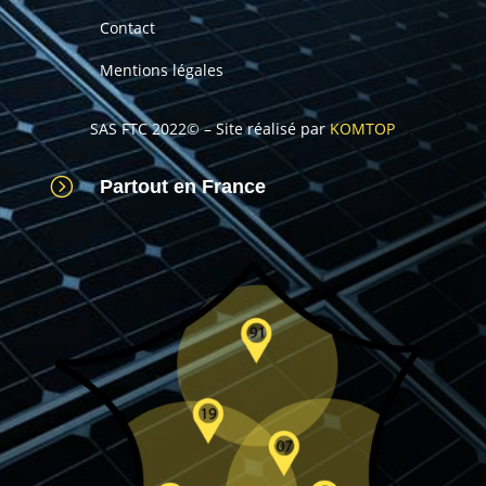
Contact
Mentions légales
SAS FTC 2022© – Site réalisé par
KOMTOP
=
Partout en France