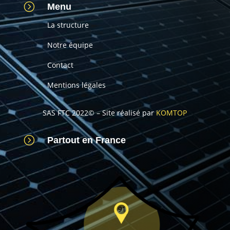
=
Menu
La structure
Notre équipe
Contact
Mentions légales
SAS FTC 2022© – Site réalisé par
KOMTOP
=
Partout en France